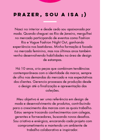
Prazer, sou a Isa ;)
Nasci no interior e desde cedo sou apaixonada por
moda. Quando cheguei ao Rio de Janeiro, mergulhei
no mercado participando de eventos como Fashion
Rio e Vogue Fashion Night Out, ganhando
experiência nos bastidores. Minha formação é focada
no mercado feminino, mas nos últimos anos também
venho desenvolvendo habilidades na área de design
de estampas.
Há 10 anos, crio peças que combinam tendências
contemporâneas com a identidade da marca, sempre
de olho nas demandas do mercado e nas expectativas
dos clientes. Gerencio processos de produção desde
o design até a finalização e apresentação das
coleções.
Meu objetivo é ser uma referência em design de
moda e desenvolvimento de produtos, contribuindo
para o crescimento das marcas com as quais trabalho.
Estou sempre trocando conhecimentos com colegas,
gerentes e fornecedores, buscando novos desafios.
Sou criativa e enérgica, encarando cada projeto com
comprometimento e mantendo um ambiente de
trabalho colaborativo e inspirador.